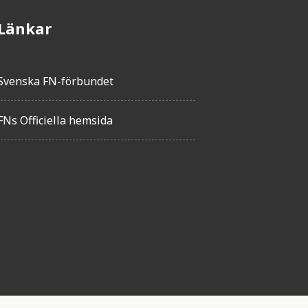
Länkar
Svenska FN-förbundet
FNs Officiella hemsida