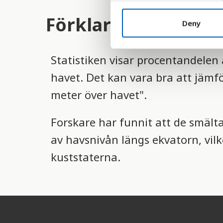
n
Förklaring
t
Deny
S
e
Statistiken visar procentandelen
l
e
havet. Det kan vara bra att jämf
c
meter över havet".
t
i
o
Forskare har funnit att de smäl
n
av havsnivån längs ekvatorn, vilk
kuststaterna.