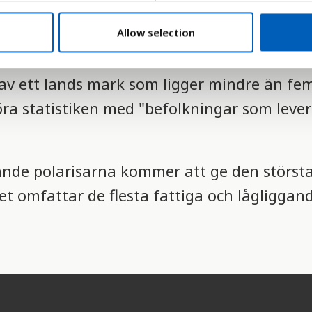
Allow selection
 av ett lands mark som ligger mindre än fe
öra statistiken med "befolkningar som leve
tande polarisarna kommer att ge den störst
et omfattar de flesta fattiga och lågliggan