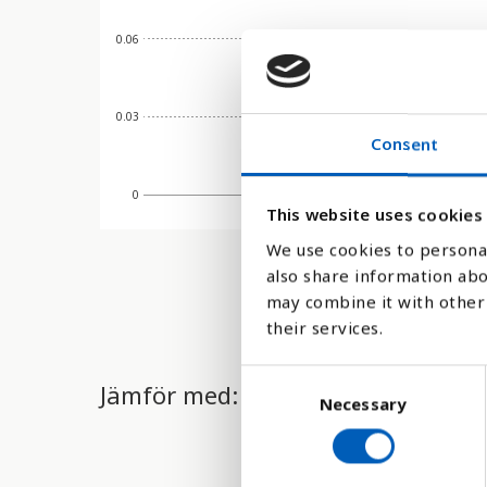
0.06
0.03
Consent
0
1990
This website uses cookies
We use cookies to personal
also share information abo
may combine it with other 
their services.
C
Jämför med:
Necessary
o
n
s
e