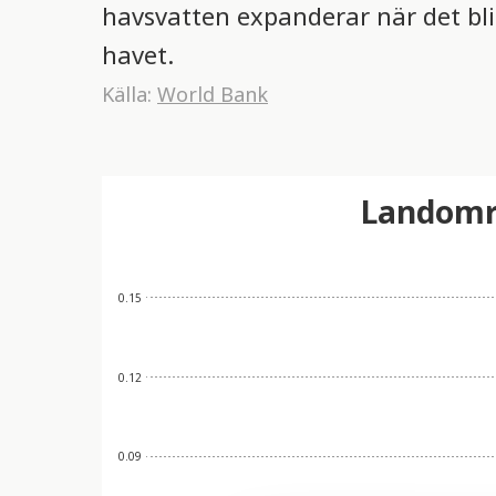
havsvatten expanderar när det bli
havet.
Källa:
World Bank
Landområ
0.15
0.12
0.09