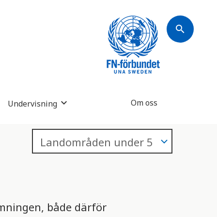
search
Om oss
Undervisning
rmningen, både därför