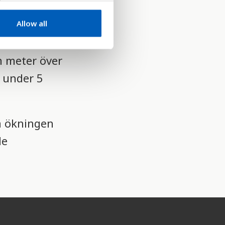
Allow all
m meter över
r under 5
a ökningen
de