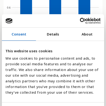
0.6
0.4
Consent
Details
About
0.2
0
This website uses cookies
1990
2000
2015
We use cookies to personalise content and ads, to
provide social media features and to analyse our
Stapeldiagram
traffic. We also share information about your use of
our site with our social media, advertising and
Linje
analytics partners who may combine it with other
information that you’ve provided to them or that
Platt
they’ve collected from your use of their services.