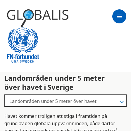
menu
Landområden under 5 meter
över havet i Sverige
Havet kommer troligen att stiga i framtiden på
grund av den globala uppvärmningen, både därför
havsvatten expanderar när det blir varmare, och på