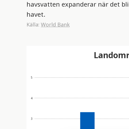
havsvatten expanderar när det bli
havet.
Källa:
World Bank
Landområ
5
4
3