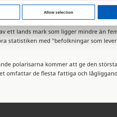
Allow selection
 av ett lands mark som ligger mindre än fe
öra statistiken med "befolkningar som leve
tande polarisarna kommer att ge den störst
et omfattar de flesta fattiga och lågliggan