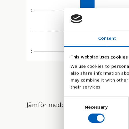
2
1
Consent
0
1990
This website uses cookies
We use cookies to personal
also share information abo
may combine it with other 
their services.
C
Jämför med:
Necessary
o
n
s
e