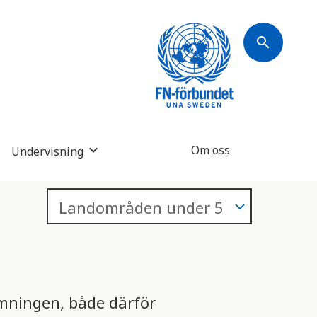
search
Om oss
Undervisning
rmningen, både därför