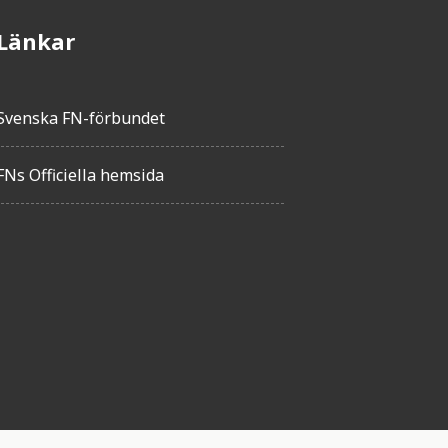
Länkar
Svenska FN-förbundet
FNs Officiella hemsida