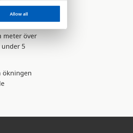
Allow all
m meter över
r under 5
a ökningen
de