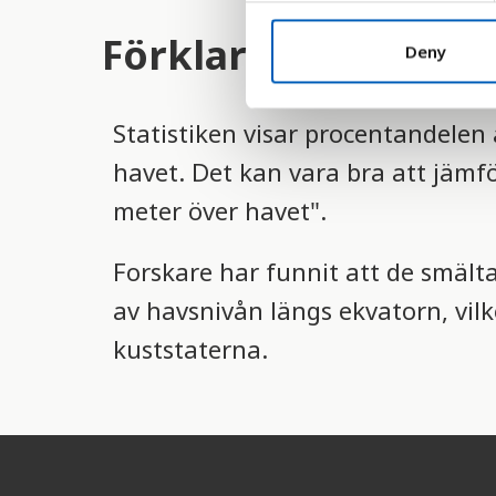
n
Förklaring
t
Deny
S
e
Statistiken visar procentandelen
l
e
havet. Det kan vara bra att jämf
c
meter över havet".
t
i
o
Forskare har funnit att de smäl
n
av havsnivån längs ekvatorn, vilk
kuststaterna.