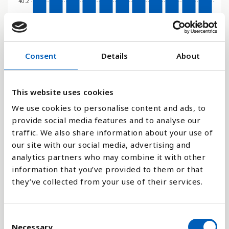
40.2
20.1
Consent
Details
About
0
1989
2000
2001
2011
2016
2017
2018
2019
2020
2022
2023
This website uses cookies
Stapeldiagram
We use cookies to personalise content and ads, to
provide social media features and to analyse our
Linje
traffic. We also share information about your use of
our site with our social media, advertising and
Platt
analytics partners who may combine it with other
information that you’ve provided to them or that
they’ve collected from your use of their services.
C
Jämför med:
Necessary