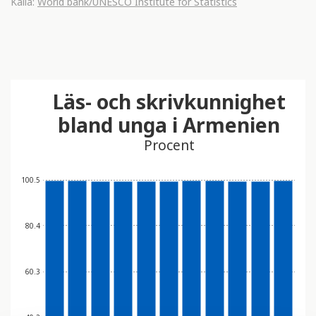
Källa:
World bank/UNESCO Institute for Statistics
Läs- och skrivkunnighet
bland unga i Armenien
Procent
100.5
80.4
60.3