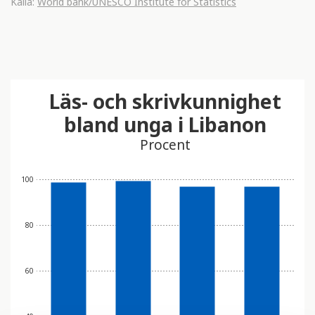
Källa:
World bank/UNESCO Institute for Statistics
Läs- och skrivkunnighet
bland unga i Libanon
Procent
100
80
60