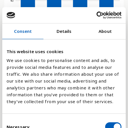
40
20
Consent
Details
About
0
2007
2009
2018
2019
This website uses cookies
Stapeldiagram
We use cookies to personalise content and ads, to
provide social media features and to analyse our
Linje
traffic. We also share information about your use of
our site with our social media, advertising and
Platt
analytics partners who may combine it with other
information that you’ve provided to them or that
they’ve collected from your use of their services.
C
Jämför med:
Necessary