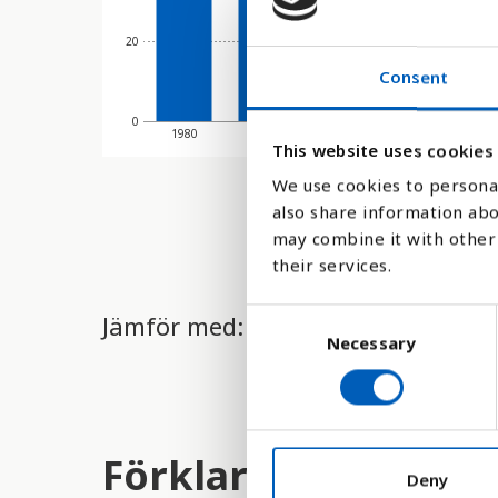
20
Consent
0
1980
1990
2000
2010
This website uses cookies
We use cookies to personal
also share information abo
may combine it with other 
their services.
C
Jämför med:
Necessary
o
n
s
e
n
Förklaring
t
Deny