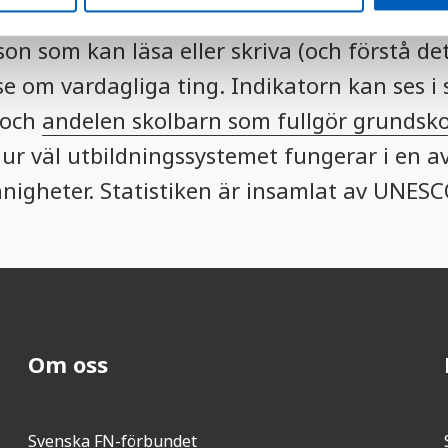
on som kan läsa eller skriva (och förstå de
else om vardagliga ting. Indikatorn kan ses 
 och
andelen skolbarn som fullgör grundsko
hur väl utbildningssystemet fungerar i en a
nnigheter. Statistiken är insamlat av UNESC
Om oss
Svenska FN-förbundet