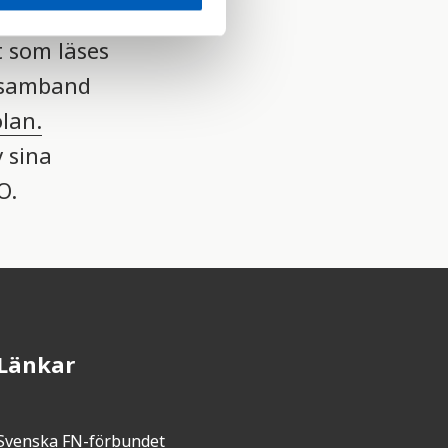
t som läses
i samband
lan.
v sina
O.
Länkar
Svenska FN-förbundet