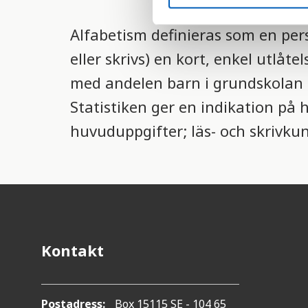
S
e
Alfabetism definieras som en pers
l
e
eller skrivs) en kort, enkel utlåt
c
med andelen barn i grundskolan
t
i
Statistiken ger en indikation på 
o
huvuduppgifter; läs- och skrivku
n
Kontakt
Postadress:
Box 15115 SE - 104 65