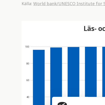
Källa:
World bank/UNESCO Institute for S
Läs- o
100
80
60
40