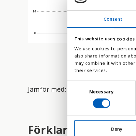
14
Consent
0
1979
This website uses cookies
We use cookies to personal
also share information abo
may combine it with other 
their services.
C
Jämför med:
Necessary
o
n
s
e
n
Förklaring
t
Deny
S