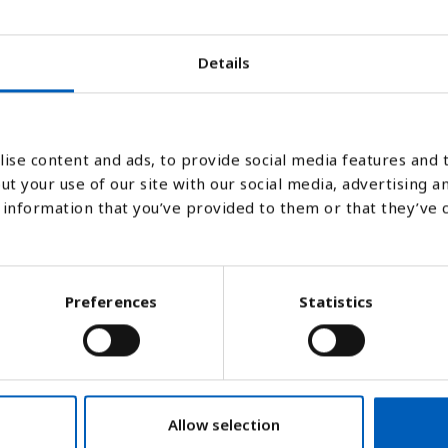
Details
2000
2019
ise content and ads, to provide social media features and t
Stapeldiagram
Linje
Platt
ut your use of our site with our social media, advertising a
information that you’ve provided to them or that they’ve 
Preferences
Statistics
Allow selection