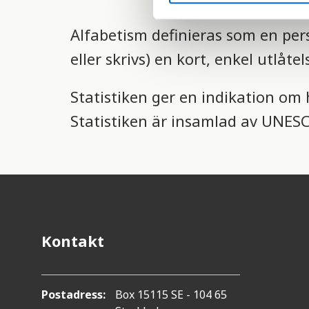
e
Alfabetism definieras som en pers
l
e
eller skrivs) en kort, enkel utlåte
c
t
Statistiken ger en indikation om 
i
o
Statistiken är insamlad av UNES
n
Kontakt
Postadress:
Box 15115 SE - 104 65