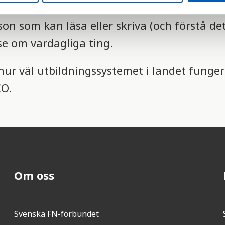
on som kan läsa eller skriva (och förstå de
lse om vardagliga ting.
hur väl utbildningssystemet i landet funger
CO.
Om oss
Svenska FN-förbundet