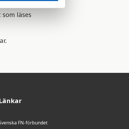
t som läses
ar.
Länkar
Svenska FN-förbundet