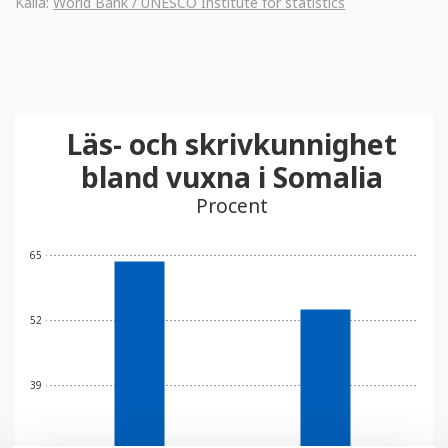
Källa:
World Bank / UNESCO Institute for statistics
Läs- och skrivkunnighet
bland vuxna i Somalia
Procent
65
52
39