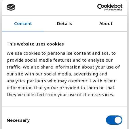
26
13
Consent
Details
About
0
2019
2022
This website uses cookies
We use cookies to personalise content and ads, to
Stapeldiagram
provide social media features and to analyse our
traffic. We also share information about your use of
our site with our social media, advertising and
Linje
analytics partners who may combine it with other
information that you’ve provided to them or that
Platt
they’ve collected from your use of their services.
C
Necessary
o
Jämför med:
n