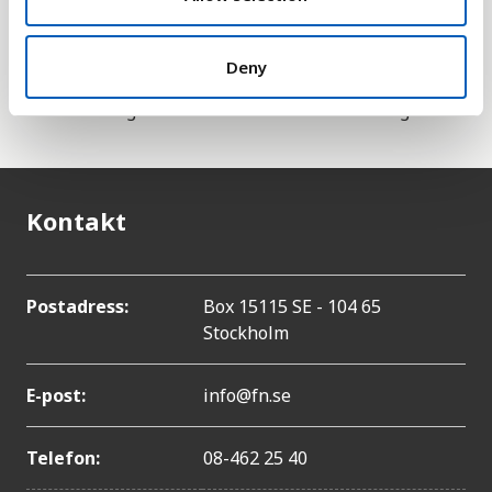
innehåller också statistik över hur fertilitetstalet
kan ändras eftersom de relevanta faktorerna kan
Deny
bli lägre eller högre än beräknat. Denna statistik
kan du hitta genom länken till UN Data till höger.
Kontakt
Postadress:
Box 15115 SE - 104 65
Stockholm
E-post:
info@fn.se
Telefon:
08-462 25 40