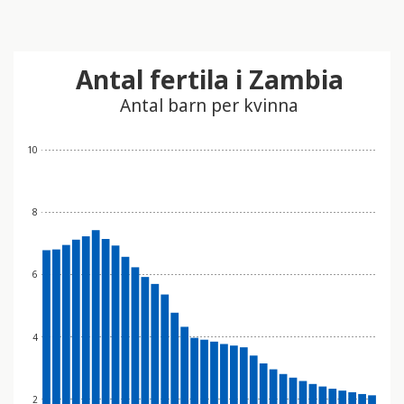
Antal fertila i Zambia
Antal barn per kvinna
10
8
6
4
2