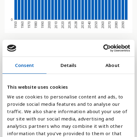
0
1970
1950
2080
2060
2040
2028
2020
2000
1980
1960
2090
2070
2050
2030
2026
2010
1990
Stapeldiagram
Linje
Consent
Details
About
Platt
This website uses cookies
We use cookies to personalise content and ads, to
provide social media features and to analyse our
traffic. We also share information about your use of
Jämför med:
our site with our social media, advertising and
analytics partners who may combine it with other
information that you’ve provided to them or that