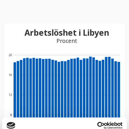
Arbetslöshet i Libyen
Procent
20
16
12
8