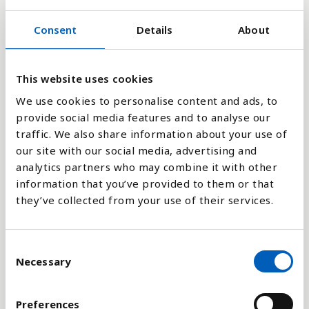
4
Consent
Details
About
0
1995
1991
2021
2017
2013
2009
2005
2001
1997
1993
2023
2019
2015
2011
2007
2003
1999
This website uses cookies
We use cookies to personalise content and ads, to
provide social media features and to analyse our
Stapeldiagram
traffic. We also share information about your use of
our site with our social media, advertising and
Linje
analytics partners who may combine it with other
information that you’ve provided to them or that
Platt
they’ve collected from your use of their services.
C
Necessary
o
Jämför med:
n
s
Preferences