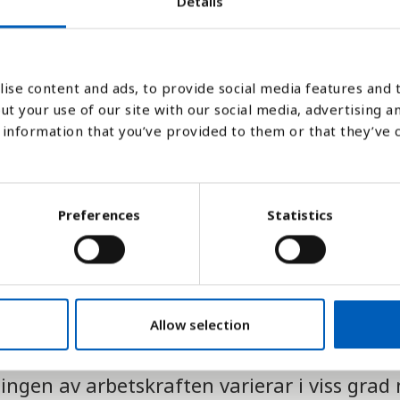
Details
2001
2002
2003
2004
2005
2006
2007
2008
2009
2010
2011
2012
2013
20
ise content and ads, to provide social media features and t
Stapeldiagram
Linje
Platt
ut your use of our site with our social media, advertising a
information that you’ve provided to them or that they’ve 
Preferences
Statistics
Allow selection
gen av arbetskraften varierar i viss grad