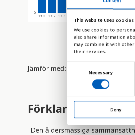
Consent
0
1991
1992
1993
1994
1995
1996
1997
1998
1999
2000
This website uses cookies
We use cookies to personal
also share information abo
may combine it with other 
their services.
C
Jämför med:
Necessary
o
n
s
e
n
Förklaring
t
Deny
S
e
Den åldersmässiga sammansättnin
l