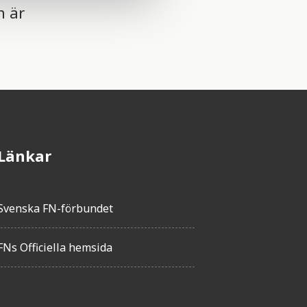
n är
Länkar
Svenska FN-förbundet
FNs Officiella hemsida