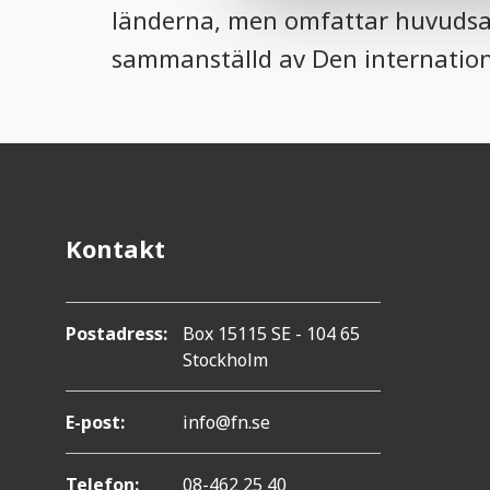
e
länderna, men omfattar huvudsakl
c
sammanställd av Den internatione
t
i
o
n
Kontakt
Postadress:
Box 15115 SE - 104 65
Stockholm
E-post:
info@fn.se
Telefon:
08-462 25 40