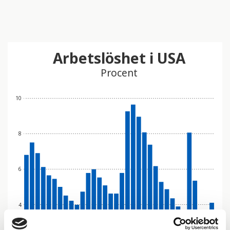
Arbetslöshet i USA
Procent
10
8
6
4