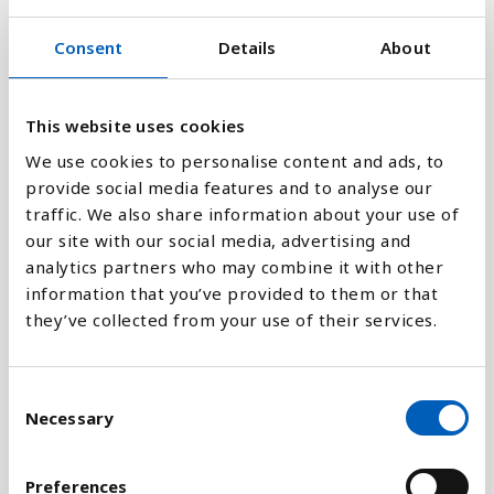
2
Consent
Details
About
0
1995
1991
2021
2017
2013
2009
2005
2001
1997
1993
2023
2019
2015
2011
2007
2003
1999
This website uses cookies
We use cookies to personalise content and ads, to
provide social media features and to analyse our
Stapeldiagram
traffic. We also share information about your use of
our site with our social media, advertising and
Linje
analytics partners who may combine it with other
information that you’ve provided to them or that
Platt
they’ve collected from your use of their services.
C
Necessary
o
Jämför med:
n
s
Preferences