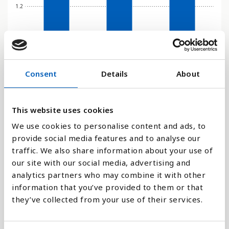
1.2
0.8
Consent
Details
About
0.4
0
This website uses cookies
1990
2000
2015
We use cookies to personalise content and ads, to
provide social media features and to analyse our
Stapeldiagram
traffic. We also share information about your use of
our site with our social media, advertising and
Linje
analytics partners who may combine it with other
information that you’ve provided to them or that
Platt
they’ve collected from your use of their services.