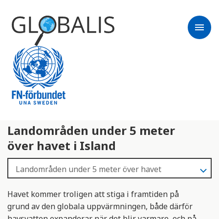
menu
Landområden under 5 meter
över havet i Island
Havet kommer troligen att stiga i framtiden på
grund av den globala uppvärmningen, både därför
havsvatten expanderar när det blir varmare, och på