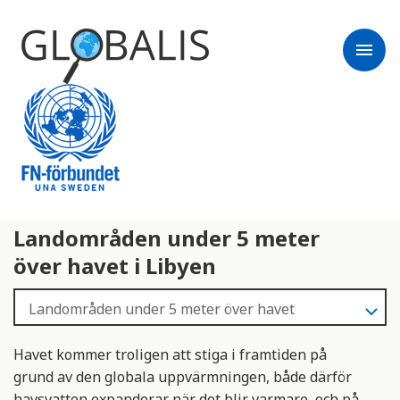
menu
Landområden under 5 meter
över havet i Libyen
Havet kommer troligen att stiga i framtiden på
grund av den globala uppvärmningen, både därför
havsvatten expanderar när det blir varmare, och på