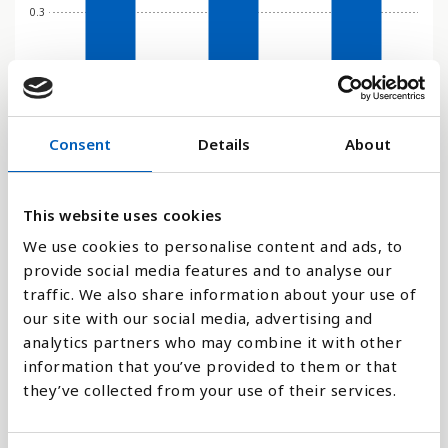
0.3
0.2
Consent
Details
About
0.1
0
This website uses cookies
1990
2000
2015
We use cookies to personalise content and ads, to
provide social media features and to analyse our
Stapeldiagram
traffic. We also share information about your use of
our site with our social media, advertising and
Linje
analytics partners who may combine it with other
information that you’ve provided to them or that
Platt
they’ve collected from your use of their services.