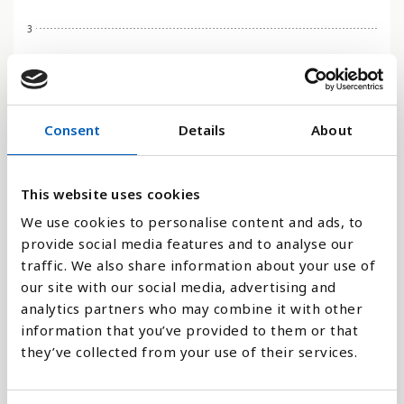
3
2
Consent
Details
About
1
0
This website uses cookies
1990
2000
2015
We use cookies to personalise content and ads, to
provide social media features and to analyse our
Stapeldiagram
traffic. We also share information about your use of
our site with our social media, advertising and
Linje
analytics partners who may combine it with other
information that you’ve provided to them or that
Platt
they’ve collected from your use of their services.