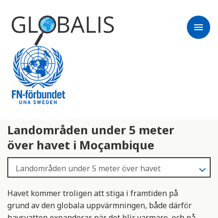
menu
Landområden under 5 meter
över havet i Moçambique
Havet kommer troligen att stiga i framtiden på
grund av den globala uppvärmningen, både därför
havsvatten expanderar när det blir varmare, och på