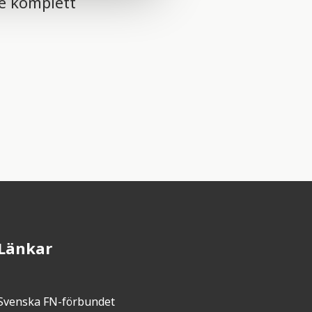
te komplett
Länkar
Svenska FN-förbundet