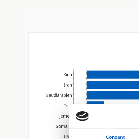
STAPELDIAGRAM
TABELL
KARTOR
Kina
Iran
Saudiarabien
Irak
Jemen
Länder
Somalia
USA
Consent