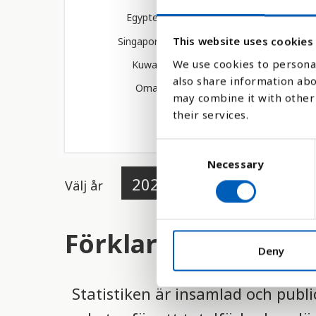
Egypten
Singapore
This website uses cookies
We use cookies to personal
Kuwait
also share information abo
Oman
may combine it with other 
-46.85
0
their services.
C
Necessary
o
n
Välj år
s
e
n
Förklaring
t
Deny
S
e
Statistiken är insamlad och publ
l