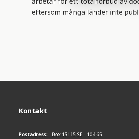
arbetar för ett totalförbud av dö
e
c
eftersom många länder inte publ
t
i
o
n
Kontakt
Postadress:
Box 15115 SE - 104 65