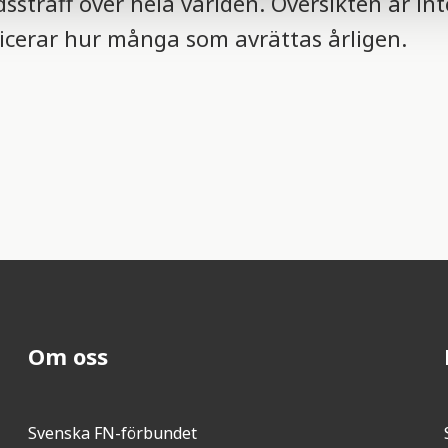
dsstraff över hela världen. Översikten är in
icerar hur många som avrättas årligen.
Om oss
Svenska FN-förbundet