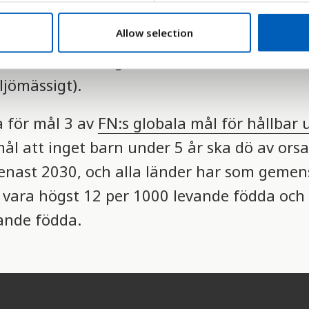
de fyller 18 år dör innan de fyller fem år. 
Allow selection
årbara. Antalet barn som växer upp och blir
l samhället fungerar som en helhet (social
jömässigt).
a för mål 3 av
FN:s globala mål för hållbar 
ål att inget barn under 5 år ska dö av ors
 senast 2030, och alla länder har som geme
 vara högst 12 per 1000 levande födda och
ande födda.