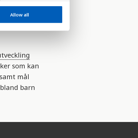
Barn i
Allow all
 äldre än
t,
utveckling
aker som kan
nsamt mål
 bland barn