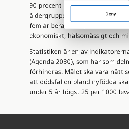
90 procent av barn som dör innan 
n
t
Deny
åldergruppen 0-5 år är extremt s
S
fem år berättar mycket om hur vä
e
l
ekonomiskt, hälsomässigt och mil
e
c
Statistiken är en av indikatorern
t
(Agenda 2030), som har som delm
i
o
förhindras. Målet ska vara nått
n
att dödsfallen bland nyfödda ska
under 5 år högst 25 per 1000 lev