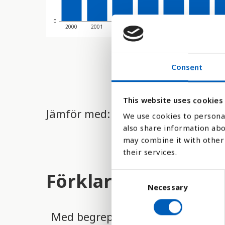
0
2000
2001
2002
2003
2004
2005
20
Consent
This website uses cookies
Jämför med:
We use cookies to personal
also share information abo
may combine it with other 
their services.
Förklaring
C
Necessary
o
n
s
Med begreppet levande födda men
e