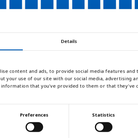
06
2007
2008
2009
2010
2011
2012
2013
2014
Stapeldiagram
Linje
Platt
Details
ise content and ads, to provide social media features and t
ut your use of our site with our social media, advertising a
information that you’ve provided to them or that they’ve 
Preferences
Statistics
ar man barn som visar livstecken vid föds