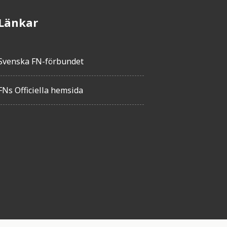
Länkar
Svenska FN-förbundet
FNs Officiella hemsida