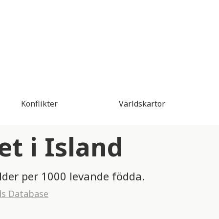
Konflikter
Världskartor
t i Island
lder per 1000 levande födda.
ls Database