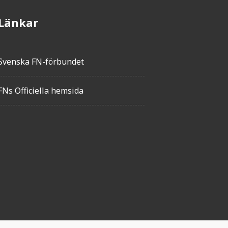
Länkar
Svenska FN-förbundet
FNs Officiella hemsida