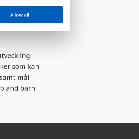
Barn i
Allow all
 äldre än
t,
utveckling
aker som kan
nsamt mål
 bland barn