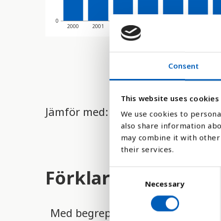
0
2000
2001
2002
2003
2004
2005
2
Consent
This website uses cookies
Jämför med:
We use cookies to personal
also share information abo
may combine it with other 
their services.
Förklaring
C
Necessary
o
n
s
Med begreppet levande födda men
e