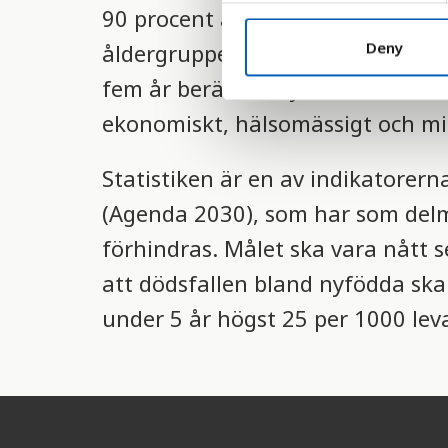
90 procent av barn som dör innan 
n
t
Deny
åldergruppen 0-5 år är extremt s
S
fem år berättar mycket om hur vä
e
l
ekonomiskt, hälsomässigt och mil
e
c
Statistiken är en av indikatorern
t
(Agenda 2030), som har som delm
i
o
förhindras. Målet ska vara nått
n
att dödsfallen bland nyfödda ska
under 5 år högst 25 per 1000 lev