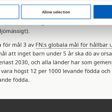
de fyller 18 år dör innan de fyller fem år. 
Allow selection
årbara. Antalet barn som växer upp och blir
l samhället fungerar som en helhet (social
jömässigt).
a för mål 3 av
FN:s globala mål för hållbar 
ål att inget barn under 5 år ska dö av ors
 senast 2030, och alla länder har som geme
 vara högst 12 per 1000 levande födda och
ande födda.