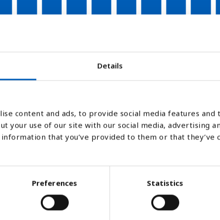
006
2007
2008
2009
2010
2011
2012
2013
2014
Stapeldiagram
Linje
Platt
Details
ise content and ads, to provide social media features and t
ut your use of our site with our social media, advertising a
information that you’ve provided to them or that they’ve 
Preferences
Statistics
ar man barn som visar livstecken vid föds