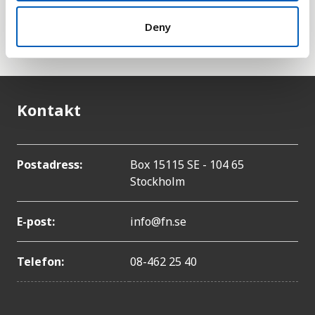
gemensamt mål att dödsfallen bland nyfödda ska
vara högst 12 per 1000 levande födda och bland
Deny
barn under 5 år högst 25 per 1000 levande födda.
Kontakt
Postadress:
Box 15115 SE - 104 65
Stockholm
E-post:
info@fn.se
Telefon:
08-462 25 40