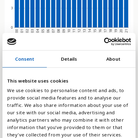
3
0
2000
2011
2006
2017
2001
2012
2007
2018
2002
2013
2008
2019
2003
2014
2009
2020
2004
2015
2010
2021
2005
2016
Stapeldiagram
Consent
Details
About
Linje
This website uses cookies
Platt
We use cookies to personalise content and ads, to
provide social media features and to analyse our
traffic. We also share information about your use of
our site with our social media, advertising and
analytics partners who may combine it with other
Jämför med:
information that you’ve provided to them or that
they’ve collected from your use of their services.