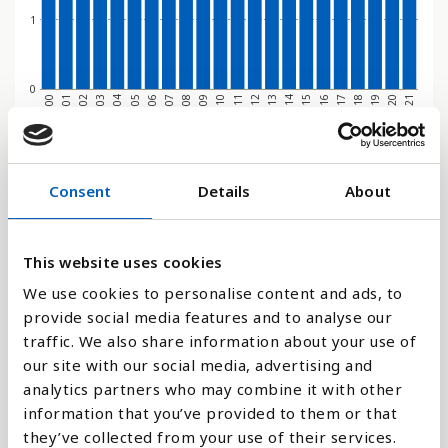
1
0
2002
2013
2010
2021
2007
2018
2004
2015
2001
2012
2009
2020
2006
2017
2003
2014
2011
2000
2008
2019
2005
2016
Stapeldiagram
Consent
Details
About
Linje
This website uses cookies
Platt
We use cookies to personalise content and ads, to
provide social media features and to analyse our
traffic. We also share information about your use of
our site with our social media, advertising and
analytics partners who may combine it with other
Jämför med:
information that you’ve provided to them or that
they’ve collected from your use of their services.