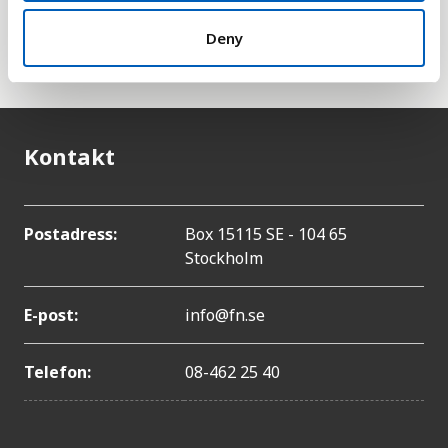
gemensamt mål att dödsfallen bland nyfödda ska
vara högst 12 per 1000 levande födda och bland
Deny
barn under 5 år högst 25 per 1000 levande födda.
Kontakt
Postadress:
Box 15115 SE - 104 65
Stockholm
E-post:
info@fn.se
Telefon:
08-462 25 40