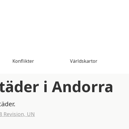
Konflikter
Världskartor
städer i Andorra
täder.
8 Revision, UN