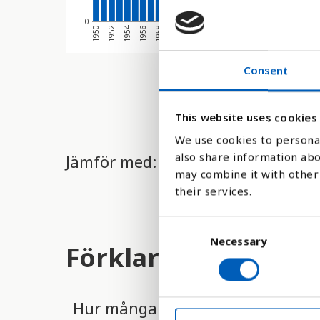
0
1970
1960
1950
1972
1962
1952
1974
1964
1954
1976
1966
1956
197
1968
1958
Consent
This website uses cookies
We use cookies to personal
also share information abo
Jämför med:
may combine it with other 
their services.
C
Necessary
o
Förklaring
n
s
e
Hur många som bor i städer räkna
n