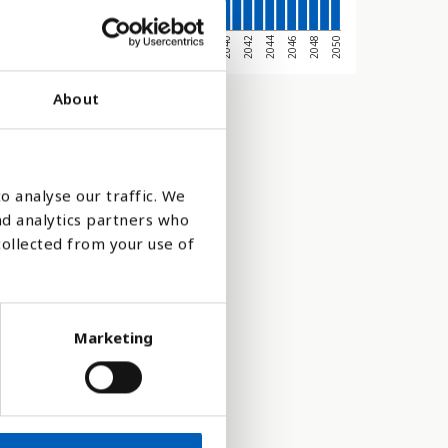
2042
2032
2022
2044
2034
2024
2046
2036
2026
2048
2038
2028
2050
2040
2030
2020
About
o analyse our traffic. We
nd analytics partners who
collected from your use of
Marketing
i varje