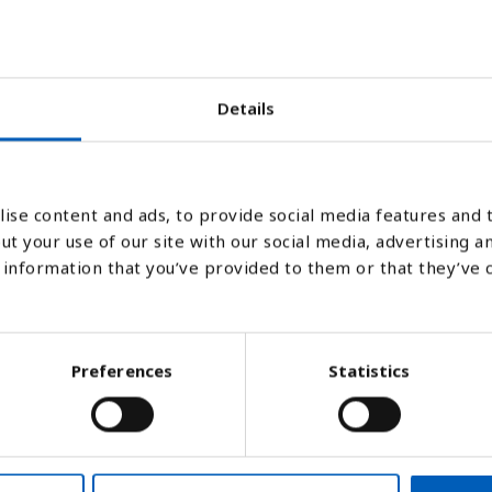
1990
1980
2012
2002
1992
1982
2014
2004
1994
1984
2016
2006
1996
1986
2018
2008
1998
1988
8
2010
2000
Details
Stapeldiagram
Linje
Platt
ise content and ads, to provide social media features and t
ut your use of our site with our social media, advertising a
information that you’ve provided to them or that they’ve 
Preferences
Statistics
s av de nationella statistikmyndigheterna 