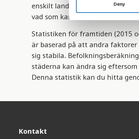
t
Deny
enskilt land. Räknandet sker i e
S
vad som karaktäriseras som stad
e
l
Statistiken för framtiden (2015 
e
c
är baserad på att andra faktorer 
t
sig stabila. Befolkningsberäkning
i
o
städerna kan ändra sig eftersom d
n
Denna statistik kan du hitta genom
Kontakt