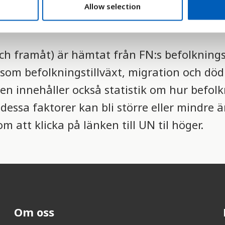
Allow selection
nighet med de enskilda ländernas egna defin
.
och framåt) är hämtat från FN:s befolkning
som befolkningstillväxt, migration och dödl
en innehåller också statistik om hur befolk
essa faktorer kan bli större eller mindre 
 att klicka på länken till UN til höger.
Om oss