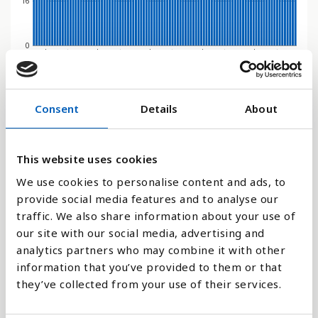
16
0
2018
1978
2014
2050
1974
2010
2046
1970
2006
2042
1966
2002
2038
1962
1998
2034
1958
1994
2030
1954
1990
2026
1950
1986
2022
1982
Stapeldiagram
Consent
Details
About
Linje
This website uses cookies
Platt
We use cookies to personalise content and ads, to
provide social media features and to analyse our
traffic. We also share information about your use of
our site with our social media, advertising and
analytics partners who may combine it with other
Jämför med:
information that you’ve provided to them or that
they’ve collected from your use of their services.