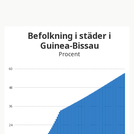
Befolkning i städer i
Guinea-Bissau
Procent
60
48
36
24