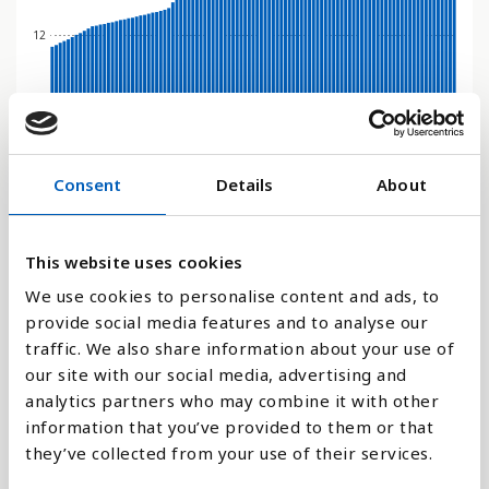
12
0
2018
1978
2014
2050
1974
2010
2046
1970
2006
2042
1966
2002
2038
1962
1998
2034
1958
1994
2030
1954
1990
2026
1950
1986
2022
1982
Consent
Details
About
Stapeldiagram
Linje
This website uses cookies
We use cookies to personalise content and ads, to
Platt
provide social media features and to analyse our
traffic. We also share information about your use of
our site with our social media, advertising and
analytics partners who may combine it with other
information that you’ve provided to them or that
Jämför med:
they’ve collected from your use of their services.