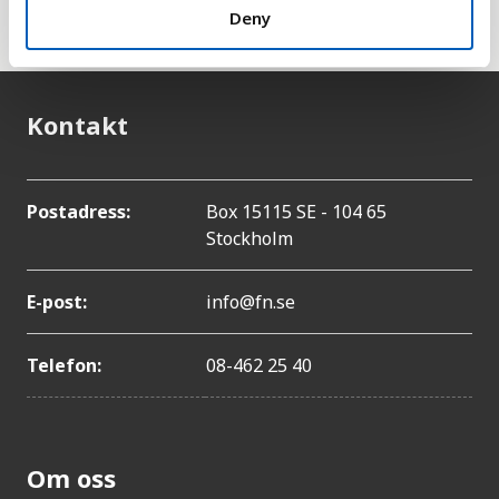
hitta genom att klicka på länken till UN til höger.
Deny
Kontakt
Postadress:
Box 15115 SE - 104 65
Stockholm
E-post:
info@fn.se
Telefon:
08-462 25 40
Om oss