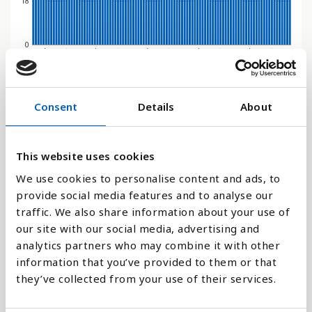
18
0
2018
1978
2014
2050
1974
2010
2046
1970
2006
2042
1966
2002
2038
1962
1998
2034
1958
1994
2030
1954
1990
2026
1950
1986
2022
1982
Stapeldiagram
Consent
Details
About
Linje
This website uses cookies
Platt
We use cookies to personalise content and ads, to
provide social media features and to analyse our
traffic. We also share information about your use of
our site with our social media, advertising and
analytics partners who may combine it with other
Jämför med:
information that you’ve provided to them or that
they’ve collected from your use of their services.