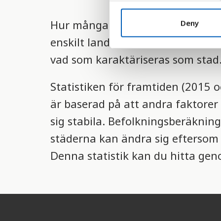
n
t
Hur många som bor i städer räkna
Deny
S
enskilt land. Räknandet sker i e
e
vad som karaktäriseras som stad
l
e
c
Statistiken för framtiden (2015 
t
är baserad på att andra faktorer 
i
o
sig stabila. Befolkningsberäkning
n
städerna kan ändra sig eftersom d
Denna statistik kan du hitta genom