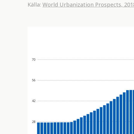
Källa:
World Urbanization Prospects, 201
70
56
42
28