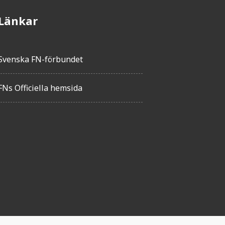
Länkar
Svenska FN-förbundet
FNs Officiella hemsida