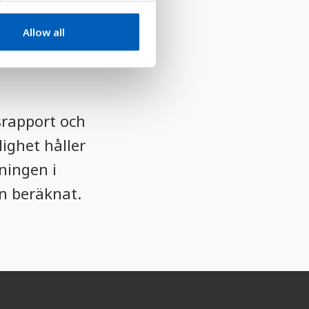
i varje
Allow all
itioner över
srapport och
ighet håller
ningen i
än beräknat.