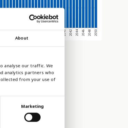
2020
2030
2040
2050
2028
2038
2048
2026
2036
2046
2024
2034
2044
2022
2032
2042
About
o analyse our traffic. We
nd analytics partners who
collected from your use of
Marketing