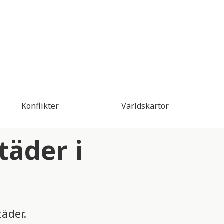
Konflikter
Världskartor
täder i
täder.