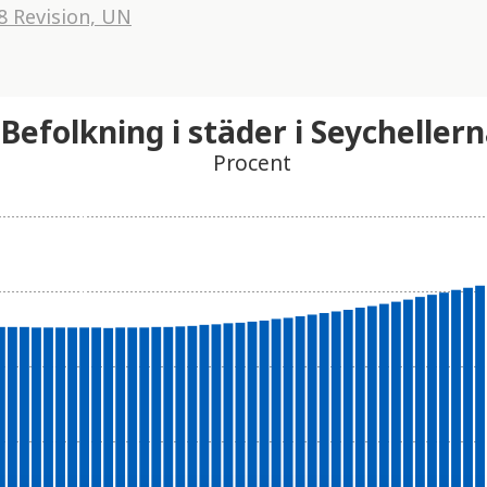
8 Revision, UN
Befolkning i städer i Seycheller
Procent