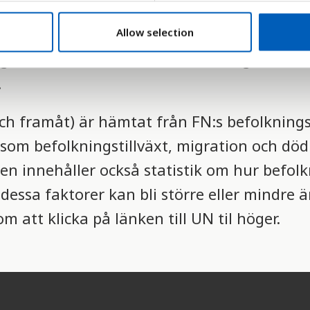
s av de nationella statistikmyndigheterna 
Allow selection
nighet med de enskilda ländernas egna defin
.
och framåt) är hämtat från FN:s befolkning
som befolkningstillväxt, migration och dödl
en innehåller också statistik om hur befolk
essa faktorer kan bli större eller mindre 
 att klicka på länken till UN til höger.