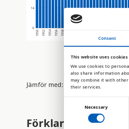
14
0
1958
1968
1978
1956
1966
1976
1954
1964
1974
1952
1962
1972
1950
1960
1970
Consent
This website uses cookies
We use cookies to personal
also share information abo
may combine it with other 
Jämför med:
their services.
C
Necessary
o
n
Förklaring
s
e