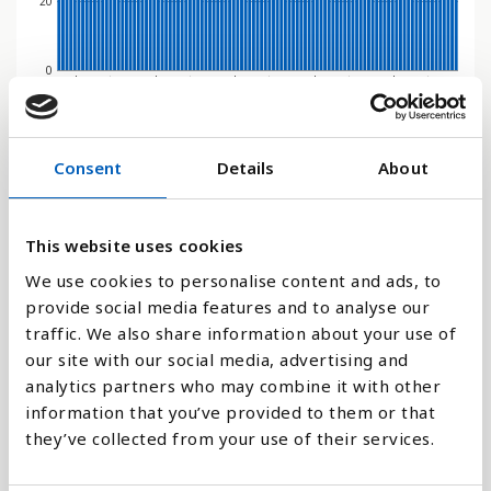
20
0
1962
2050
1974
1986
1998
2010
2022
2034
1958
2046
1970
1982
1994
2006
2018
2030
1954
2042
1966
1978
1990
2002
2014
2026
1950
2038
Stapeldiagram
Consent
Details
About
Linje
This website uses cookies
Platt
We use cookies to personalise content and ads, to
provide social media features and to analyse our
traffic. We also share information about your use of
our site with our social media, advertising and
analytics partners who may combine it with other
Jämför med:
information that you’ve provided to them or that
they’ve collected from your use of their services.