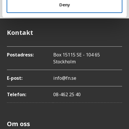
hitta genom att klicka på länken till UN til höger.
Deny
Kontakt
Postadress:
Box 15115 SE - 104 65
Stockholm
E-post:
info@fn.se
Telefon:
08-462 25 40
Om oss