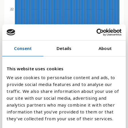
22
0
1962
2050
1974
1986
1998
2010
2022
2034
1958
2046
1970
1982
1994
2006
2018
2030
1954
2042
1966
1978
1990
2002
2014
2026
1950
2038
Consent
Details
About
Stapeldiagram
Linje
This website uses cookies
We use cookies to personalise content and ads, to
Platt
provide social media features and to analyse our
traffic. We also share information about your use of
our site with our social media, advertising and
analytics partners who may combine it with other
information that you’ve provided to them or that
Jämför med:
they’ve collected from your use of their services.