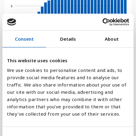
6
0
1970
1950
2080
2060
2040
2024
2020
2000
1980
1960
2090
2070
2050
2030
2022
2010
1990
Consent
Details
About
Stapeldiagram
This website uses cookies
Linje
We use cookies to personalise content and ads, to
provide social media features and to analyse our
Platt
traffic. We also share information about your use of
our site with our social media, advertising and
analytics partners who may combine it with other
information that you’ve provided to them or that
they’ve collected from your use of their services.
Jämför med:
C