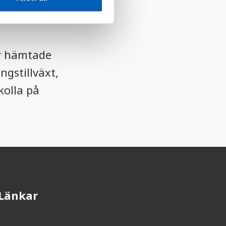
t i olika
är hämtade
gstillväxt,
kolla på
Länkar