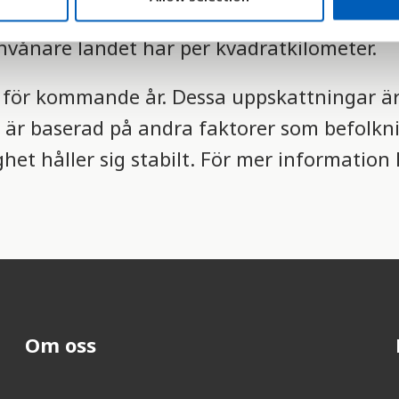
terar inte landets verkliga befolkningstäthe
vånare landet har per kvadratkilometer.
er för kommande år. Dessa uppskattningar 
 är baserad på andra faktorer som befolknin
het håller sig stabilt. För mer information 
Om oss