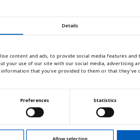
2000
2005
2010
2015
2020
2021
2022
2023
2024
2025
2030
2035
2040
20
Details
Stapeldiagram
Linje
Platt
ise content and ads, to provide social media features and t
ut your use of our site with our social media, advertising a
information that you’ve provided to them or that they’ve 
Preferences
Statistics
nom att dela den totala befolkningen med
Allow selection