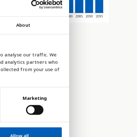
45
2050
2055
2060
2065
2070
2075
2080
2085
2090
2095
About
o analyse our traffic. We
nd analytics partners who
collected from your use of
Marketing
 den totala
Allow all