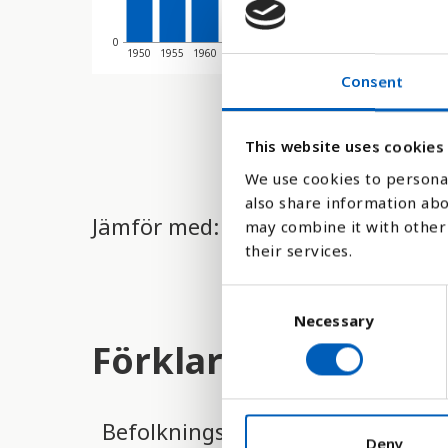
0
1950
1955
1960
1965
1970
1975
1980
1985
1990
1995
Consent
This website uses cookies
We use cookies to personal
also share information abo
Jämför med:
may combine it with other 
their services.
C
Necessary
o
n
Förklaring
s
e
n
Befolkningstätheten beräknas ge
t
Deny