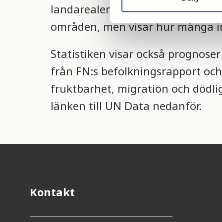
landarealen. Statistiken represen
S
e
områden, men visar hur många in
l
e
Statistiken visar också prognos
c
t
från FN:s befolkningsrapport och
i
fruktbarhet, migration och dödlig
o
länken till UN Data nedanför.
n
Kontakt