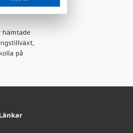
t i olika
är hämtade
gstillväxt,
kolla på
Länkar