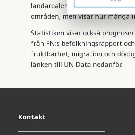
landarealen. Statistiken represen
S
e
områden, men visar hur många in
l
e
Statistiken visar också prognos
c
t
från FN:s befolkningsrapport och
i
fruktbarhet, migration och dödlig
o
länken till UN Data nedanför.
n
Kontakt