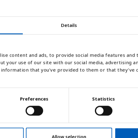
2000
2005
2010
2015
2020
2021
2022
2023
2024
2025
2030
2035
2040
20
Details
Stapeldiagram
Linje
Platt
ise content and ads, to provide social media features and t
ut your use of our site with our social media, advertising a
information that you’ve provided to them or that they’ve 
Preferences
Statistics
nom att dela den totala befolkningen med
Allow selection