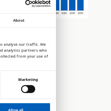
45
2050
2055
2060
2065
2070
2075
2080
2085
2090
2095
About
o analyse our traffic. We
nd analytics partners who
collected from your use of
Marketing
 den totala
Allow all