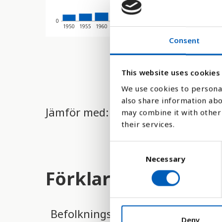
0
1950
1955
1960
1965
1970
1975
1980
1985
1990
1995
Consent
This website uses cookies
We use cookies to personal
also share information abo
Jämför med:
may combine it with other 
their services.
C
Necessary
o
n
Förklaring
s
e
n
Befolkningstätheten beräknas ge
t
Deny