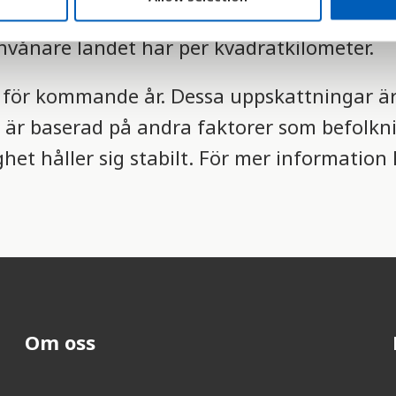
terar inte landets verkliga befolkningstäthe
vånare landet har per kvadratkilometer.
er för kommande år. Dessa uppskattningar 
 är baserad på andra faktorer som befolknin
het håller sig stabilt. För mer information 
Om oss