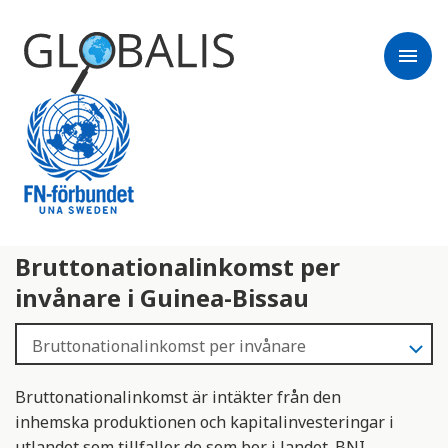
menu
Bruttonationalinkomst per
invånare i Guinea-Bissau
Bruttonationalinkomst är intäkter från den
inhemska produktionen och kapitalinvesteringar i
utlandet som tillfaller de som bor i landet. BNI