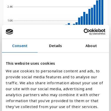
2.4K
1.6K
800
Consent
Details
About
0
2020
1998
2024
2002
2006
2010
2014
1992
2018
1996
2022
2000
2004
2008
2012
1990
2016
1994
This website uses cookies
Stapeldiagram
We use cookies to personalise content and ads, to
provide social media features and to analyse our
Linje
traffic. We also share information about your use of
our site with our social media, advertising and
Platt
analytics partners who may combine it with other
information that you’ve provided to them or that
they’ve collected from your use of their services.