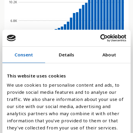
10.2K
6.8K
3.4K
Consent
Details
About
0
1996
2006
2016
1990
2000
2010
2020
1994
2004
2014
2024
1998
2008
2018
1992
2002
2012
2022
This website uses cookies
Stapeldiagram
We use cookies to personalise content and ads, to
provide social media features and to analyse our
Linje
traffic. We also share information about your use of
our site with our social media, advertising and
Platt
analytics partners who may combine it with other
information that you’ve provided to them or that
they’ve collected from your use of their services.