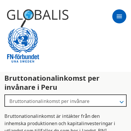
menu
Bruttonationalinkomst per
invånare i Peru
Bruttonationalinkomst är intäkter från den
inhemska produktionen och kapitalinvesteringar i
utlandet som tillfaller de som bor i landet. BNI