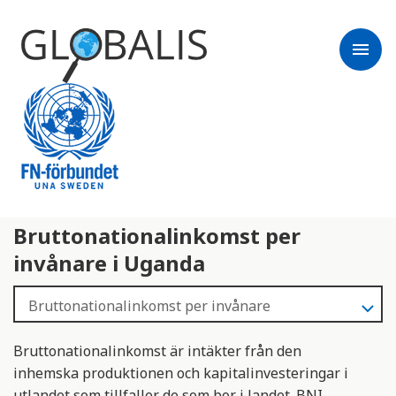
menu
Bruttonationalinkomst per
invånare i Uganda
Bruttonationalinkomst är intäkter från den
inhemska produktionen och kapitalinvesteringar i
utlandet som tillfaller de som bor i landet. BNI