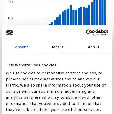
2.4K
1.6K
800
Consent
Details
About
0
2020
1998
2024
2002
2006
2010
2014
1992
2018
1996
2022
2000
2004
2008
2012
1990
2016
1994
This website uses cookies
Stapeldiagram
We use cookies to personalise content and ads, to
provide social media features and to analyse our
Linje
traffic. We also share information about your use of
our site with our social media, advertising and
Platt
analytics partners who may combine it with other
information that you’ve provided to them or that
they’ve collected from your use of their services.