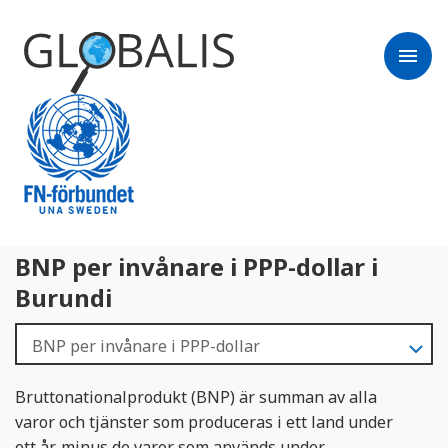
menu
BNP per invånare i PPP-dollar i
Burundi
Bruttonationalprodukt (BNP) är summan av alla
varor och tjänster som produceras i ett land under
ett år, minus de varor som används under