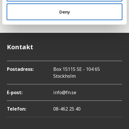
Denna omvandling gör det enklare att jämföra
Deny
länders välstånd.
Kontakt
Postadress:
Box 15115 SE - 104 65
Stockholm
E-post:
info@fn.se
Telefon:
08-462 25 40