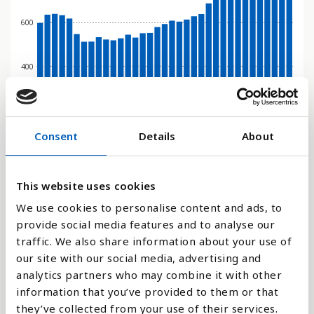
600
400
200
Consent
Details
About
0
1992
1996
2000
2004
2008
2012
2016
2020
2024
1990
1994
1998
2002
2006
2010
2014
2018
2022
This website uses cookies
We use cookies to personalise content and ads, to
Stapeldiagram
provide social media features and to analyse our
traffic. We also share information about your use of
Linje
our site with our social media, advertising and
analytics partners who may combine it with other
Platt
information that you’ve provided to them or that
they’ve collected from your use of their services.