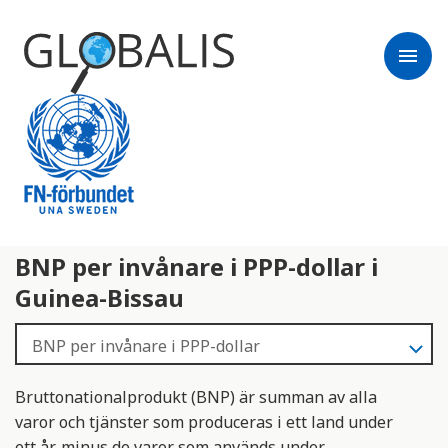
menu
BNP per invånare i PPP-dollar i
Guinea-Bissau
Bruttonationalprodukt (BNP) är summan av alla
varor och tjänster som produceras i ett land under
ett år, minus de varor som används under