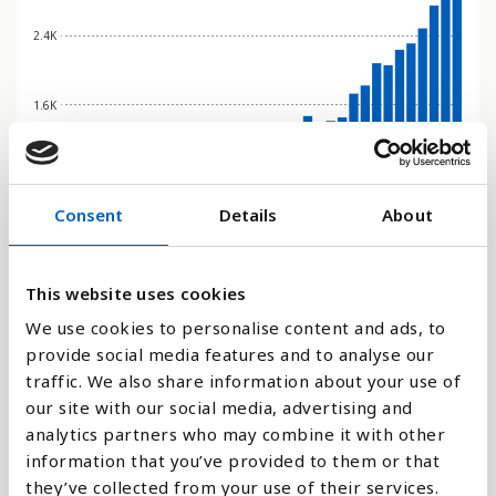
2.4K
1.6K
800
Consent
Details
About
0
2020
1998
2024
2002
2006
2010
2014
1992
2018
1996
2022
2000
2004
2008
2012
1990
2016
1994
This website uses cookies
We use cookies to personalise content and ads, to
Stapeldiagram
provide social media features and to analyse our
traffic. We also share information about your use of
Linje
our site with our social media, advertising and
analytics partners who may combine it with other
Platt
information that you’ve provided to them or that
they’ve collected from your use of their services.