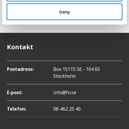
Denna omvandling gör det enklare att jämföra
Deny
länders välstånd.
Kontakt
Postadress:
Box 15115 SE - 104 65
Stockholm
E-post:
info@fn.se
Telefon:
08-462 25 40