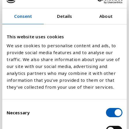
3.6K
Consent
Details
About
1.8K
This website uses cookies
We use cookies to personalise content and ads, to
0
2020
1998
2024
2002
2006
2010
2014
1992
2018
1996
2022
2000
2004
2008
2012
1990
2016
1994
provide social media features and to analyse our
traffic. We also share information about your use of
our site with our social media, advertising and
Stapeldiagram
analytics partners who may combine it with other
information that you’ve provided to them or that
Linje
they’ve collected from your use of their services.
Platt
C
Necessary
o
n
s