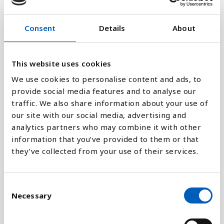
12K
Consent
Details
About
6K
This website uses cookies
We use cookies to personalise content and ads, to
0
1989
2001
2013
1987
1999
2011
2023
1997
2009
2021
1995
2007
2019
1993
2005
2017
1991
2003
2015
provide social media features and to analyse our
traffic. We also share information about your use of
our site with our social media, advertising and
Stapeldiagram
analytics partners who may combine it with other
information that you’ve provided to them or that
Linje
they’ve collected from your use of their services.
Platt
C
Necessary
o
n
s