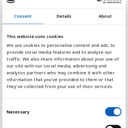
280
Consent
Details
About
140
This website uses cookies
We use cookies to personalise content and ads, to
0
2011
1984
2014
1987
1960
2017
1990
1963
2020
1993
1966
2023
1996
1969
1999
1972
2002
1975
2005
1978
2008
1981
provide social media features and to analyse our
traffic. We also share information about your use of
our site with our social media, advertising and
Stapeldiagram
analytics partners who may combine it with other
information that you’ve provided to them or that
Linje
they’ve collected from your use of their services.
Platt
C
Necessary
o
n
s