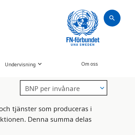
search
Om oss
Undervisning
n
och tjänster som produceras i
duktionen. Denna summa delas