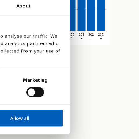
About
201
201
201
201
201
201
202
202
202
202
202
o analyse our traffic. We
4
5
6
7
8
9
0
1
2
3
4
nd analytics partners who
collected from your use of
Marketing
Allow all