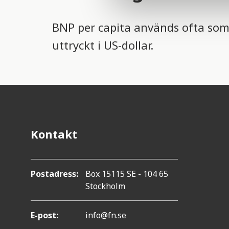
l
e
BNP per capita används ofta som 
c
t
uttryckt i US-dollar.
i
o
n
Kontakt
Postadress:
Box 15115 SE - 104 65
Stockholm
E-post:
info@fn.se