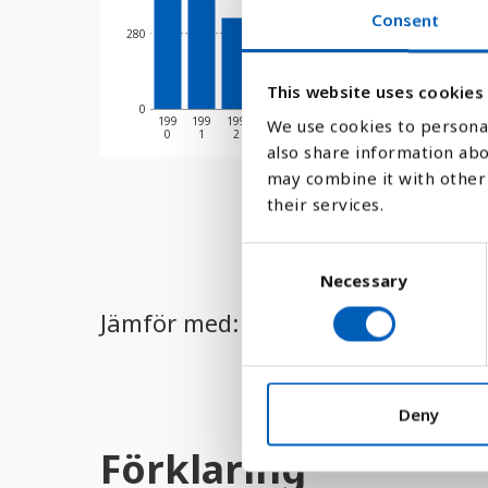
Consent
280
This website uses cookies
0
199
199
199
199
199
199
199
199
199
199
We use cookies to personal
0
1
2
3
4
5
6
7
8
9
also share information abo
may combine it with other 
their services.
C
Necessary
o
n
Jämför med:
s
e
n
t
Deny
S
Förklaring
e