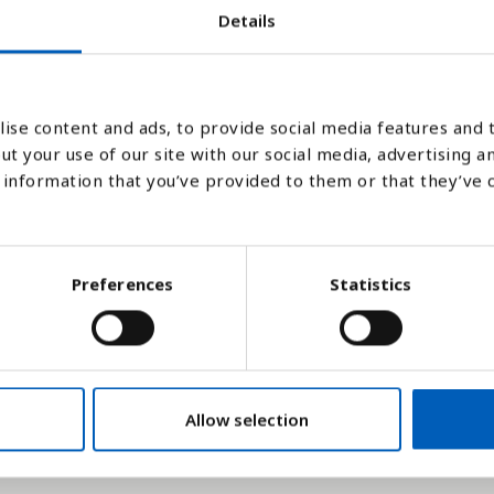
Details
200
200
200
200
200
200
200
200
200
200
201
201
201
201
ise content and ads, to provide social media features and t
0
1
2
3
4
5
6
7
8
9
0
1
2
3
ut your use of our site with our social media, advertising a
information that you’ve provided to them or that they’ve 
Stapeldiagram
Linje
Platt
Preferences
Statistics
Allow selection