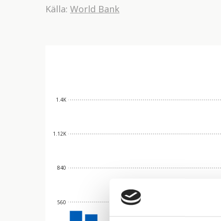
Källa:
World Bank
1.4K
1.12K
840
560