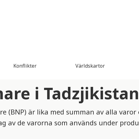
Konflikter
Världskartor
are i Tadzjikista
e (BNP) är lika med summan av alla varor 
ntag av de varorna som används under pro