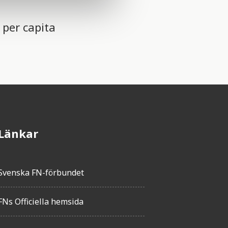
 per capita
Länkar
Svenska FN-förbundet
FNs Officiella hemsida