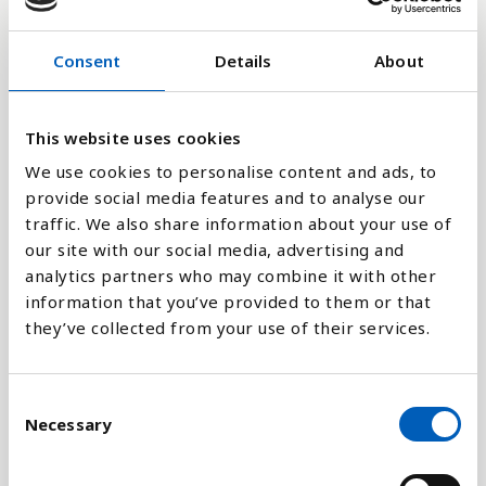
36K
Consent
Details
About
18K
This website uses cookies
We use cookies to personalise content and ads, to
0
2011
1984
2014
1987
1960
2017
1990
1963
2020
1993
1966
2023
1996
1969
1999
1972
2002
1975
2005
1978
2008
1981
provide social media features and to analyse our
traffic. We also share information about your use of
our site with our social media, advertising and
Stapeldiagram
analytics partners who may combine it with other
information that you’ve provided to them or that
Linje
they’ve collected from your use of their services.
Platt
C
Necessary
o
n
s