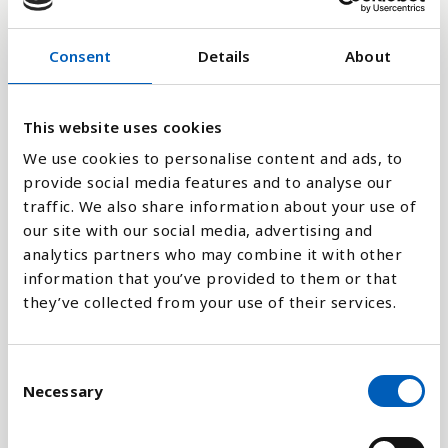
18,000M
Consent
Details
About
12,000M
This website uses cookies
6,000M
We use cookies to personalise content and ads, to
provide social media features and to analyse our
0
2024
1996
2022
1994
2020
1992
2018
1990
2016
1988
2014
1986
2012
1984
2010
1982
2008
1980
2006
1978
2004
1976
2002
1974
2000
1972
1998
1970
traffic. We also share information about your use of
our site with our social media, advertising and
analytics partners who may combine it with other
Stapeldiagram
information that you’ve provided to them or that
they’ve collected from your use of their services.
Linje
C
Platt
Necessary
o
n
s