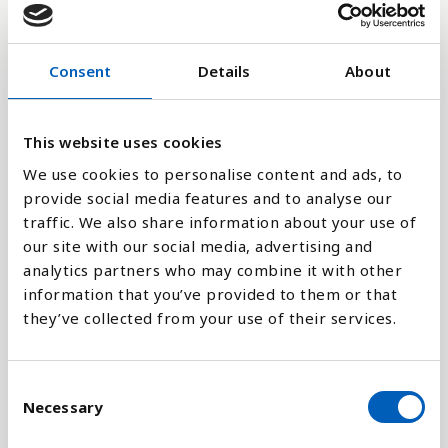
1,800M
Consent
Details
About
1,200M
This website uses cookies
600M
We use cookies to personalise content and ads, to
provide social media features and to analyse our
traffic. We also share information about your use of
0
1978
1996
2014
1976
1994
2012
1974
1992
2010
1972
1990
2008
1970
1988
2006
2024
1986
2004
2022
1984
2002
2020
1982
2000
2018
1980
1998
2016
our site with our social media, advertising and
analytics partners who may combine it with other
information that you’ve provided to them or that
Stapeldiagram
they’ve collected from your use of their services.
Linje
C
Platt
Necessary
o
n