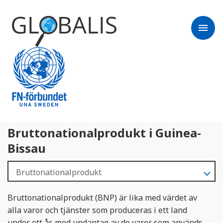
menu
Bruttonationalprodukt i Guinea-
Bissau
Bruttonationalprodukt (BNP) är lika med värdet av
alla varor och tjänster som produceras i ett land
under ett år, med undantag av de varor som används