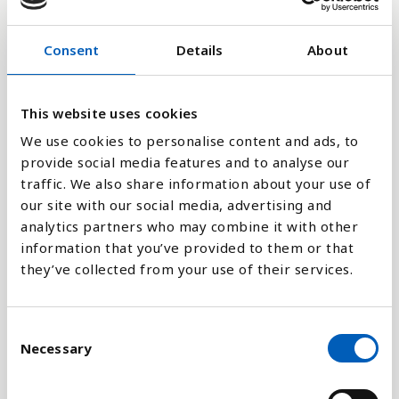
360,000M
Consent
Details
About
240,000M
This website uses cookies
120,000M
We use cookies to personalise content and ads, to
provide social media features and to analyse our
0
2020
2014
2008
2002
1996
1990
1984
1978
1972
1966
1960
2023
2017
2011
2005
1999
1993
1987
1981
1975
1969
1963
traffic. We also share information about your use of
our site with our social media, advertising and
analytics partners who may combine it with other
Stapeldiagram
information that you’ve provided to them or that
they’ve collected from your use of their services.
Linje
C
Platt
Necessary
o
n
s