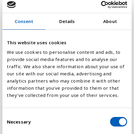
18,000M
Consent
Details
About
12,000M
This website uses cookies
6,000M
We use cookies to personalise content and ads, to
provide social media features and to analyse our
traffic. We also share information about your use of
0
1980
1990
2000
2010
2020
1988
1998
2008
2018
1986
1996
2006
2016
1984
1994
2004
2014
2024
1982
1992
2002
2012
2022
our site with our social media, advertising and
analytics partners who may combine it with other
information that you’ve provided to them or that
Stapeldiagram
they’ve collected from your use of their services.
Linje
C
Platt
Necessary
o
n