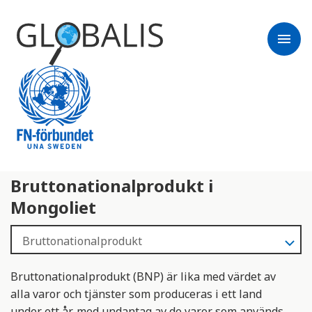
menu
Bruttonationalprodukt i
Mongoliet
Bruttonationalprodukt (BNP) är lika med värdet av
alla varor och tjänster som produceras i ett land
under ett år, med undantag av de varor som används