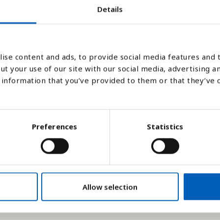
Details
1980
1997
1985
2002
1990
1978
1995
1983
2000
1988
1993
1981
1998
1986
2003
1991
1979
1996
1984
2001
1989
977
1994
1982
1999
1987
2
1992
ise content and ads, to provide social media features and t
ut your use of our site with our social media, advertising a
information that you’ve provided to them or that they’ve 
Stapeldiagram
Linje
Platt
Preferences
Statistics
Allow selection