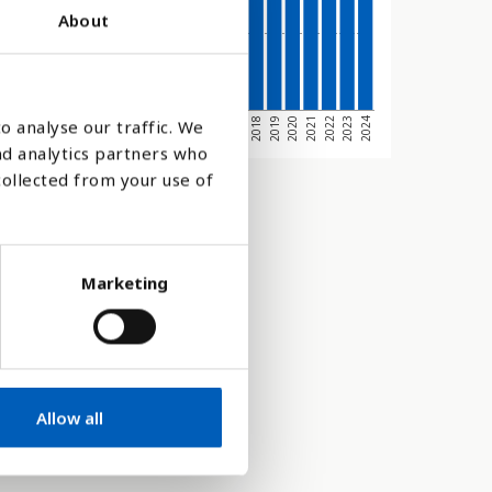
About
2021
2009
2014
2019
2007
2024
2012
2017
2005
2022
2010
2015
2020
2008
2013
2018
2006
2023
2011
2016
004
o analyse our traffic. We
nd analytics partners who
collected from your use of
Marketing
Allow all