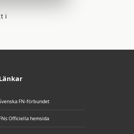
t i
Länkar
Svenska FN-förbundet
FNs Officiella hemsida