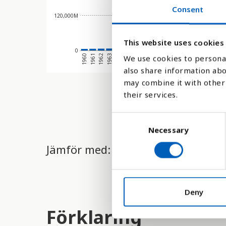
Consent
120,000M
This website uses cookies
0
1968
1973
1961
1966
1971
1976
1964
1969
1974
1962
1967
1972
1960
1
1965
1970
1975
1963
We use cookies to personal
also share information abo
may combine it with other 
their services.
C
Necessary
o
n
Jämför med:
s
e
n
t
Deny
S
Förklaring
e