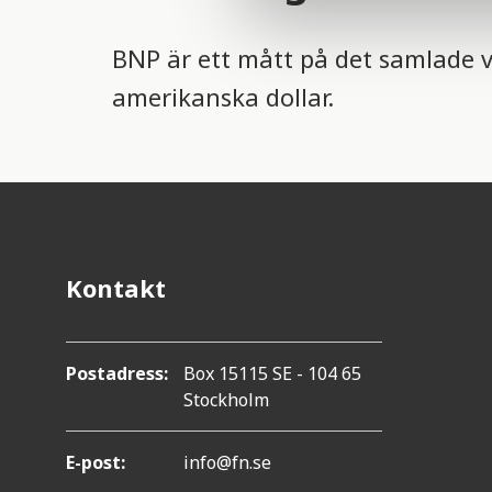
l
e
BNP är ett mått på det samlade vä
c
t
amerikanska dollar.
i
o
n
Kontakt
Postadress:
Box 15115 SE - 104 65
Stockholm
E-post:
info@fn.se