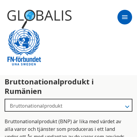
menu
Bruttonationalprodukt i
Rumänien
Bruttonationalprodukt (BNP) är lika med värdet av
alla varor och tjänster som produceras i ett land
under ett år, med undantag av de varor som används