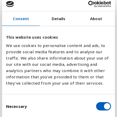
240,000M
Consent
Details
About
160,000M
This website uses cookies
80,000M
We use cookies to personalise content and ads, to
provide social media features and to analyse our
traffic. We also share information about your use of
0
2005
1995
2023
2013
2003
1993
2021
2011
2001
1991
2019
2009
1999
1989
2017
2007
1997
1987
2015
our site with our social media, advertising and
analytics partners who may combine it with other
information that you’ve provided to them or that
Stapeldiagram
they’ve collected from your use of their services.
Linje
C
Platt
Necessary
o
n