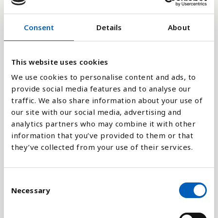
420,000M
Consent
Details
About
280,000M
This website uses cookies
140,000M
We use cookies to personalise content and ads, to
provide social media features and to analyse our
0
2020
2014
2008
2002
1996
1990
1984
1978
1972
1966
1960
2023
2017
2011
2005
1999
1993
1987
1981
1975
1969
1963
traffic. We also share information about your use of
our site with our social media, advertising and
analytics partners who may combine it with other
Stapeldiagram
information that you’ve provided to them or that
they’ve collected from your use of their services.
Linje
C
Platt
Necessary
o
n
s