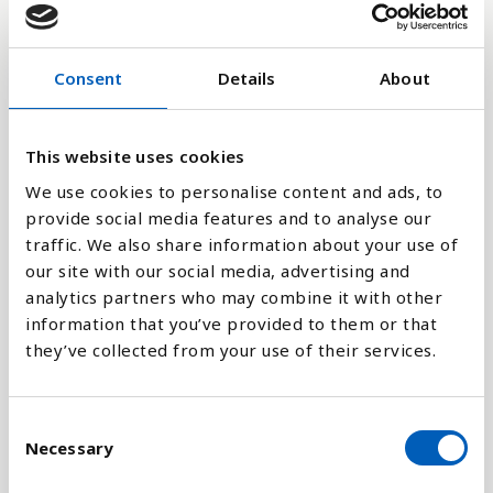
3,000M
Consent
Details
About
2,000M
This website uses cookies
1,000M
We use cookies to personalise content and ads, to
provide social media features and to analyse our
traffic. We also share information about your use of
0
1975
2023
1972
2020
1969
2017
1966
2014
1963
2011
1960
2008
2005
2002
1999
1996
1993
1990
1987
1984
1981
1978
our site with our social media, advertising and
analytics partners who may combine it with other
information that you’ve provided to them or that
Stapeldiagram
they’ve collected from your use of their services.
Linje
C
Platt
Necessary
o
n