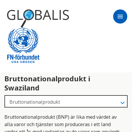
menu
Bruttonationalprodukt i
Swaziland
Bruttonationalprodukt (BNP) är lika med värdet av
alla varor och tjänster som produceras i ett land
under ett år, med undantag av de varor som används