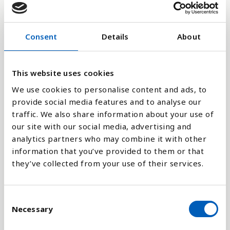
12,000M
Consent
Details
About
8,000M
This website uses cookies
4,000M
We use cookies to personalise content and ads, to
provide social media features and to analyse our
traffic. We also share information about your use of
0
1994
2010
1996
2012
1998
2014
2000
2016
2002
2018
2004
2020
2006
2022
2008
2024
our site with our social media, advertising and
analytics partners who may combine it with other
information that you’ve provided to them or that
Stapeldiagram
they’ve collected from your use of their services.
Linje
C
Platt
Necessary
o
n