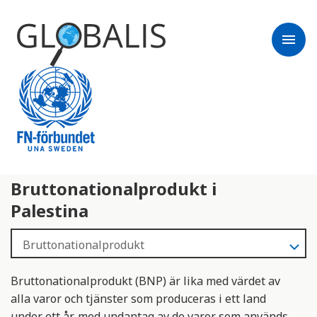
menu
Bruttonationalprodukt i
Palestina
Bruttonationalprodukt (BNP) är lika med värdet av
alla varor och tjänster som produceras i ett land
under ett år, med undantag av de varor som används