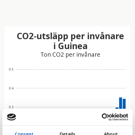
CO2-utsläpp per invånare
i Guinea
Ton CO2 per invånare
0.5
0.4
0.3
0.2
Consent
Details
About