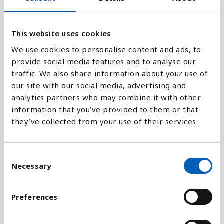
0.1
This website uses cookies
0
We use cookies to personalise content and ads, to
2010
2020
1994
2004
2014
1998
2008
2018
1992
2002
2012
1996
2006
2016
1990
2000
provide social media features and to analyse our
traffic. We also share information about your use of
our site with our social media, advertising and
Stapeldiagram
analytics partners who may combine it with other
information that you’ve provided to them or that
Linje
they’ve collected from your use of their services.
Platt
C
Necessary
o
n
s
Preferences
Jämför med:
e
n